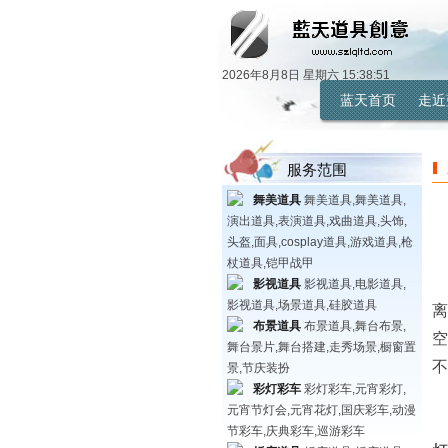
2026年8月8日 星期六 15:38:51
蓝天首页
走近
服务范围
舞美道具
舞美道具,舞美道具,
演出道具,表演道具,戏曲道具,头饰,
头盔,面具,cosplay道具,游戏道具,枪
杖道具,铠甲战甲
影视道具
影视道具,电影道具,
影视道具,场景道具,硅胶道具
离
布景道具
布景道具,舞台布景,
空
舞台景片,舞台搭建,走秀场景,橱窗置
不
景,节庆装扮
彩灯彩车
彩灯彩车,元宵彩灯,
元宵节灯会,元宵花灯,国庆彩车,动漫
节彩车,庆典彩车,巡游彩车