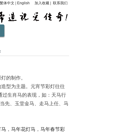
繁体中文
|
English
加入收藏
|
联系我们
作
彩灯的制作。
的造型为主题。元宵节彩灯往往
以通过生肖马的表现，如：天马行
当先、玉堂金马、走马上任、马
灯马
，
马年花灯马
，
马年春节彩