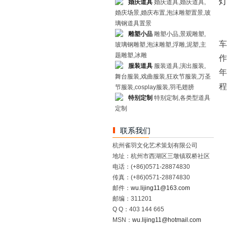
灯
婚庆道具
婚庆道具,婚庆道具,
婚庆场景,婚庆布置,泡沫雕塑置景,玻
璃钢道具置景
本
雕塑小品
雕塑小品,景观雕塑,
车
玻璃钢雕塑,泡沫雕塑,浮雕,泥塑,主
题雕塑,冰雕
作
服装道具
服装道具,演出服装,
年
舞台服装,戏曲服装,狂欢节服装,万圣
程
节服装,cosplay服装,羽毛翅膀
特别定制
特别定制,各类型道具
定制
联系我们
杭州雀羽文化艺术策划有限公司
地址：杭州市西湖区三墩镇双桥社区
电话：(+86)0571-28874830
传真：(+86)0571-28874830
邮件：
wu.lijing11@163.com
邮编：311201
Q Q：403 144 665
MSN：
wu.lijing11@hotmail.com